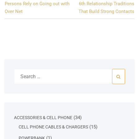
Post
Persons Rely on Going out with
6th Relationship Traditions
navigation
Over Net
That Build Strong Contacts
Search
for:
34
34
ACCESSORIES & CELL PHONE
products
15
15
CELL PHONE CABLES & CHARGERS
products
1
1
POWERBANK