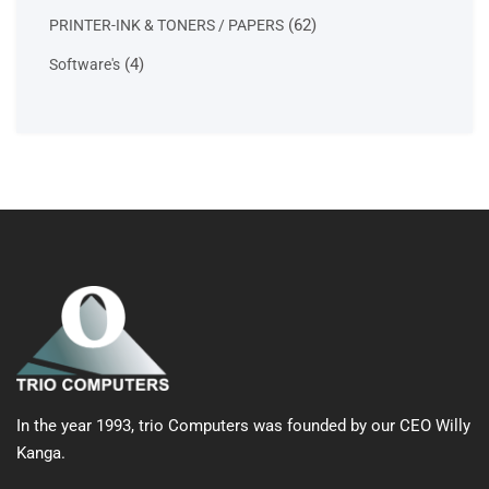
products
62
62
PRINTER-INK & TONERS / PAPERS
products
4
4
Software's
products
In the year 1993, trio Computers was founded by our CEO Willy
Kanga.