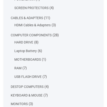
product
4
4
SCREEN PROTECTORS
products
11
11
CABLES & ADAPTERS
products
3
3
HDMI Cables & Adapters
products
28
28
COMPUTER COMPONENTS
products
8
8
HARD DRIVE
products
6
6
Laptop Battery
products
1
1
MOTHERBOARDS
product
7
7
RAM
products
7
7
USB FLASH DRIVE
products
4
4
DESTOP COMPUTERS
products
7
7
KEYBOARD & MOUSE
products
3
3
MONITORS